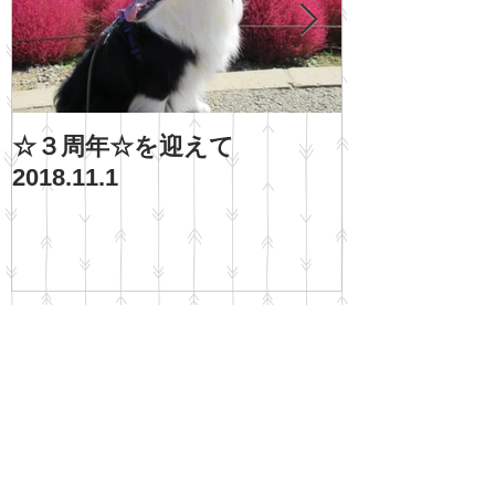
☆３周年☆を迎えて
ご褒美、わい
2018.11.1
Recent Posts
自分の犬を『信じること』