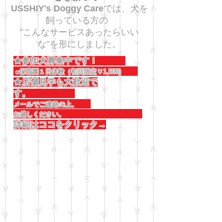
USSHIY's Doggy Care
では、犬を
飼っている方の
”こんなサービスあったらいい
な”を形にしました。
★参加犬募集中です！
●保育園１日体験（初回限定￥1,500)
★店舗見学も大歓迎で
す。
メールでご連絡の上、
お越しください。
詳細はココをクリック→