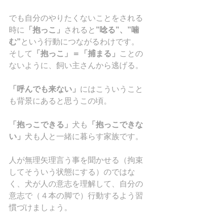
でも自分のやりたくないことをされる
時に
「抱っこ」
されると
”唸る”、”噛
む”
という行動につながるわけです。
そして
「抱っこ」＝「捕まる」
ことの
ないように、飼い主さんから逃げる。
「呼んでも来ない」
にはこういうこと
も背景にあると思うこの頃。
「抱っこできる」
犬も
「抱っこできな
い」
犬も人と一緒に暮らす家族です。
人が無理矢理言う事を聞かせる（拘束
してそういう状態にする）のではな
く、犬が人の意志を理解して、自分の
意志で（４本の脚で）行動するよう習
慣づけましょう。