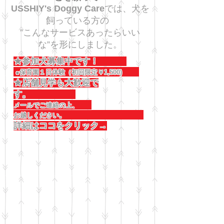
USSHIY's Doggy Care
では、犬を
飼っている方の
”こんなサービスあったらいい
な”を形にしました。
★参加犬募集中です！
●保育園１日体験（初回限定￥1,500)
★店舗見学も大歓迎で
す。
メールでご連絡の上、
お越しください。
詳細はココをクリック→