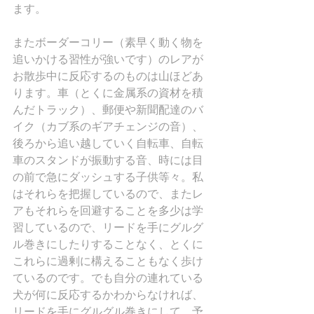
ます。
またボーダーコリー（素早く動く物を
追いかける習性が強いです）のレアが
お散歩中に反応するのものは山ほどあ
ります。車（とくに金属系の資材を積
んだトラック）、郵便や新聞配達のバ
イク（カブ系のギアチェンジの音）、
後ろから追い越していく自転車、自転
車のスタンドが振動する音、時には目
の前で急にダッシュする子供等々。私
はそれらを把握しているので、またレ
アもそれらを回避することを多少は学
習しているので、リードを手にグルグ
ル巻きにしたりすることなく、とくに
これらに過剰に構えることもなく歩け
ているのです。でも自分の連れている
犬が何に反応するかわからなければ、
リードを手にグルグル巻きにして、予