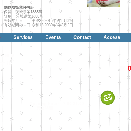
動物取扱業許可証
保管 茨城県第1865号
訓練
茨城県第1866号
登録年月日 平成27(2015年)年8月3日
有効期間の末日 令和12(2030年)年8月2日
e
Services
Events
Contact
Access
Care
ホテル
☎︎
0
←メ
Opening hours 7:00-21:00
​
営業時間