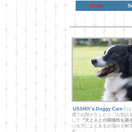
Home
S
USSHIY's Doggy Care
では
境でお預かりしたり、お世話
して
『犬と人との関係性を築
いる方によくあるお悩みを解
す。