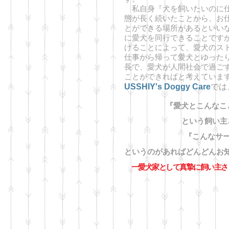
私自身『犬を飼いたいのに仕
態が長く続いたことから、お
とができる場所があるといい
に愛犬を同行できることですが
けることによって、愛犬のス
仕事から帰って愛犬とゆった
長で、愛犬が人間社会で過ご
ことができればと考えていま
USSHIY's Doggy Care
では
『愛犬とこんなこ
という飼い主さ
『こんなサ
というのがあればどんどんお
一愛犬家として真摯に飼い主さ