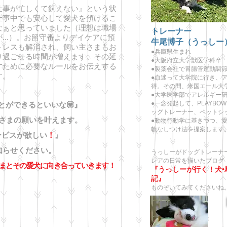
事が忙しくて飼えない』という状
仕事中でも安心して愛犬を預けるこ
なぁと思っていました（理想は職場
トレーナー
...）。お留守番よりデイケアに預
牛尾博子（うっしー
トレスも解消され、飼い主さまもお
●兵庫県生まれ
り過ごせる時間が増えます。その延
●大阪府立大学獣医学科卒
すために必要なルールをお伝えする
●製薬会社で胃腸管運動調
す。
●血迷って大学院に行き、
、
得。その間、米国エール大
●大学医学部でアレルギー研
●一念発起して、PLAYBOW Dog
とができるといいな💟』
ッグトレーナー、ペットシ
まの願いを叶えます。
●動物行動学に基きつつ、
軟なしつけ法を提案します
ービスが欲しい
！
』
知らせください。
うっしーがドッグトレーナ
レアの日常を
描いたブログ
まとその愛犬に向き合っていきます！
『うっしーが行く！犬•
記』
ものぞいてみてくださいね