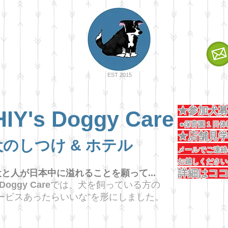
EST 2015
★参加
IY's Doggy Care
●保育園１日体
★店舗
犬のしつけ & ホテル
メールでご
お越
詳細はコ
と人が日本中に溢れることを願って...
 Doggy Care
では、犬を飼っている方の
ービスあったらいいな”を形にしました。