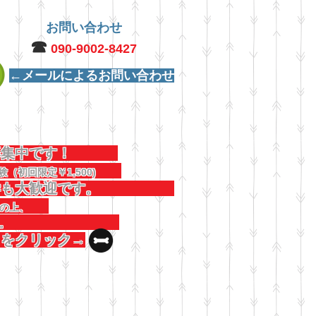
お問い合わせ
☎︎
090-9002-8427
←メールによるお問い合わせ
犬募集中です！
験（初回限定￥1,500)
見学も大歓迎です。
連絡の上、
しください。
コをクリック→