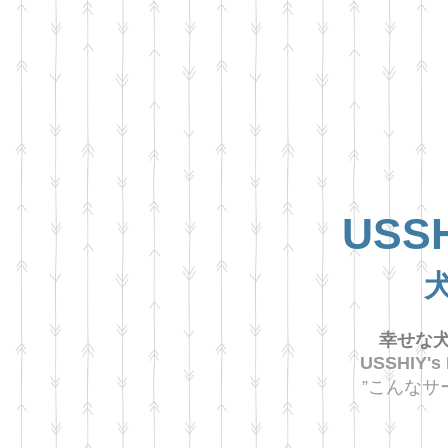
USSH
幸せな犬
USSHIY's
”こんなサ