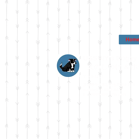
Hom
USSHIY's Doggy 
犬のしつけ & 
〒300-1207
茨城県牛久市ひたち野東4-1-76
mobile:090-9002-8427
E-mail:
info@usshiy.com