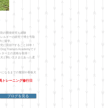
）
節剤の開発研究も経験
アレルギーの研究で博士号取
学に留学。
究に没頭?!すること16年！
 Trainers Academyでド
ッター士の資格を取得！
愛犬と飼い主さまにあった柔
。
ーになるまでの奮闘や看板犬
馬トレーニング修行日
。
ブログを見る