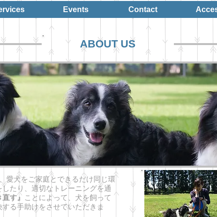
ervices
Events
Contact
Acce
ABOUT US
、愛犬をご家庭とできるだけ同じ環
をしたり、適切なトレーニングを通
き直す』
ことによって、犬を飼って
決する手助けをさせていただきま