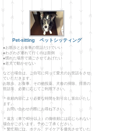
Pet-sitting ペットシッティング
●お散歩とお食事の世話だけでいい
●わざわざ連れて行くのは面倒
●慣れた場所で過ごさせてあげたい
●老犬で動かせない
などの場合は、ご自宅に伺って愛犬のお世話をさせ
ていただきます。
お散歩、お食事、その他投薬、犬舎の掃除、排泄の
世話等、必要に応じてご利用下さい。
＊依頼内容により必要な時間を割り出し算出いたし
ます。
お問い合わせの際にお尋ね下さい。
＊遠方（車で40分以上）の御依頼には応じられない
場合がございます。予めご了承ください。
＊繁忙期には、ホテル、デイケアを優先させていた