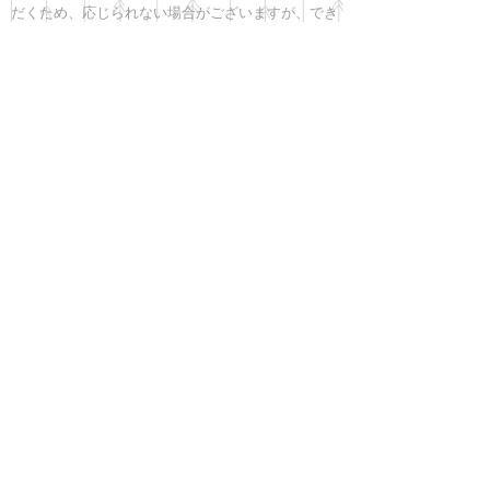
だくため、応じられない場合がございますが、でき
るだけお伺いできるよう調整いたしますので、お気
軽にご相談下さい。
お問い合わせ
＊現在、
徒歩圏内
でお世話可能な日
（お預かりの
わんちゃんの少ない日）だけに限らせ
ていただいております。予めご了承く
ださい。
USSHIY's Doggy Care
犬のしつけ & ホテル
〒300-1207
茨城県牛久市ひたち野東4-1-76
mobile:
090-9002-8427
E-mail:
info@usshiy.com
お問い合わせ