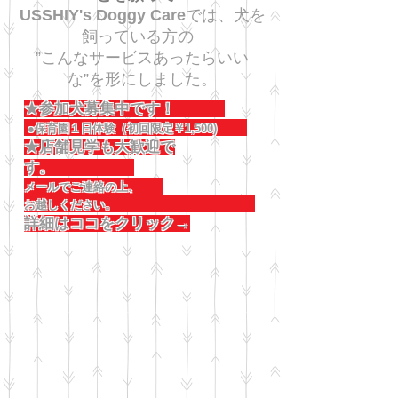
USSHIY's Doggy Care
では、犬を
飼っている方の
”こんなサービスあったらいい
な”を形にしました。
★参加犬募集中です！
●保育園１日体験（初回限定￥1,500)
★店舗見学も大歓迎で
す。
メールでご連絡の上、
お越しください。
詳細はココをクリック→