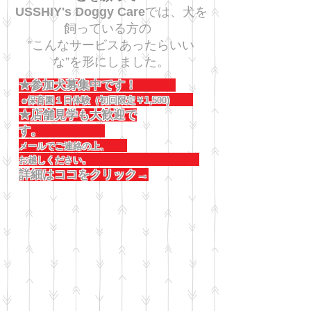
USSHIY's Doggy Care
では、犬を
飼っている方の
”こんなサービスあったらいい
な”を形にしました。
★参加犬募集中です！
●保育園１日体験（初回限定￥1,500)
★店舗見学も大歓迎で
す。
メールでご連絡の上、
お越しください。
詳細はココをクリック→