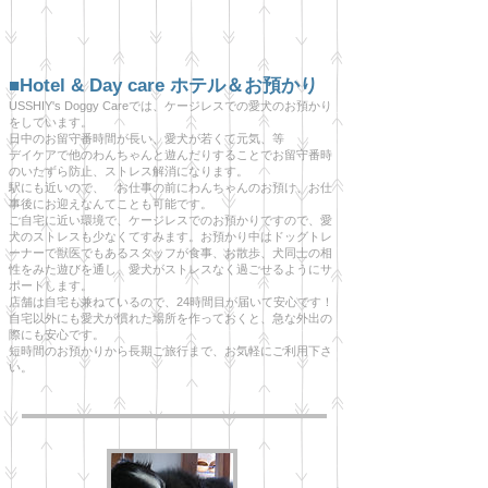
■Hotel & Day care ホテル＆お預かり
USSHIY's Doggy Careでは、ケージレスでの愛犬のお預かり
をしています。
日中のお留守番時間が長い、愛犬が若くて元気、等
デイケアで他のわんちゃんと遊んだりすることでお留守番時
のいたずら防止、ストレス解消になります。
駅にも近いので、 お仕事の前にわんちゃんのお預け、お仕
事後にお迎えなんてことも可能です。
ご自宅に近い環境で、ケージレスでのお預かりですので、愛
犬のストレスも少なくてすみます。お預かり中はドッグトレ
ーナーで獣医でもあるスタッフが食事、お散歩、犬同士の相
性をみた遊びを通し、愛犬がストレスなく過ごせるようにサ
ポートします。
店舗は自宅も兼ねているので、24時間目が届いて安心です！
自宅以外にも愛犬が慣れた場所を作っておくと、急な外出の
際にも安心です。
短時間のお預かりから長期ご旅行まで、お気軽にご利用下さ
い。