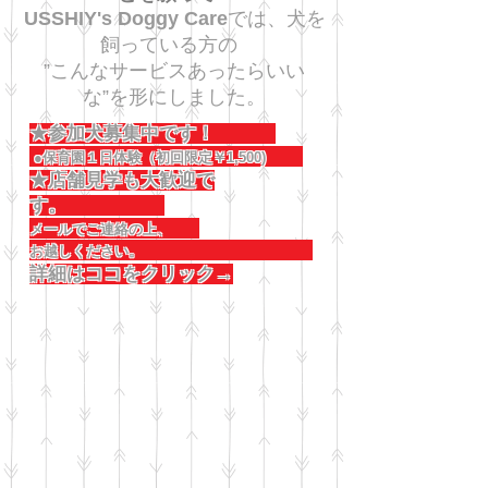
USSHIY's Doggy Care
では、犬を
飼っている方の
”こんなサービスあったらいい
な”を形にしました。
★参加犬募集中です！
●保育園１日体験（初回限定￥1,500)
★店舗見学も大歓迎で
す。
メールでご連絡の上、
お越しください。
詳細はココをクリック→