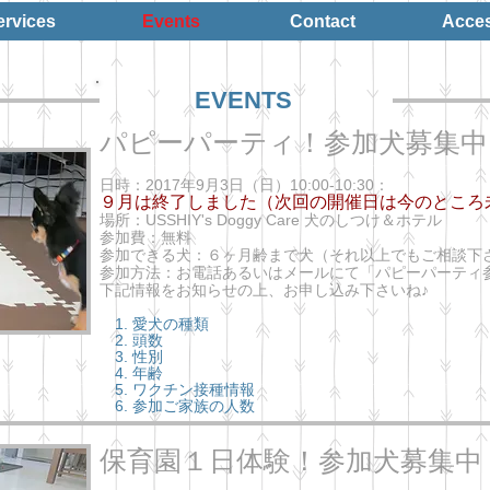
ervices
Events
Contact
Acce
EVENTS
パピーパーティ！参加犬募集中
​日時：2017年9月3日（日）10:00-10:30：
９月は終了しました（次回の開催日は今のところ
場所：USSHIY's Doggy Care 犬のしつけ＆ホテル
参加費：無料
参加できる犬：６ヶ月齢まで犬（それ以上でもご相談下
参加方法：お電話あるいはメールにて「パピーパーティ
下記情報をお知らせの上、お申し込み下さいね♪
1. 愛犬の種類
2. 頭数
3. 性別
4. 年齢
5. ワクチン接種情報
6. 参加ご家族の人数
保育園１日体験！参加犬募集中