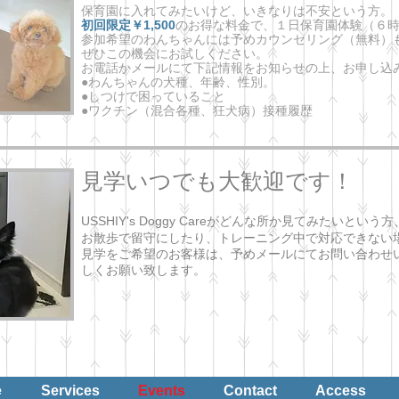
保育園に入れてみたいけど、いきなりは不安という方。
初回限定￥1,500
のお得な料金で、
１日保育園体験（６
参加希望のわんちゃんには予めカウンセリング（無料）
ぜひこの機会にお試しください。
お電話かメールにて下記情報をお知らせの上、お申し込
●わんちゃんの犬種、年齢、性別。
●しつけで困っていること
●ワクチン（混合各種、狂犬病）接種履歴
見学いつでも大歓迎です！
USSHIY's Doggy Careがどんな所か見てみたいという方
お散歩で留守にしたり、トレーニング中で対応できない
見学をご希望のお客様は、予めメールにてお問い合わせ
しくお願い致します。
e
Services
Events
Contact
Access