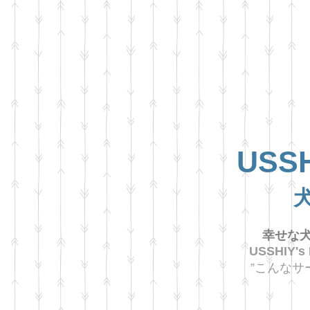
USSH
幸せな犬
USSHIY's
”こんなサ