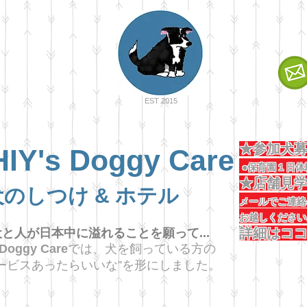
EST 2015
★参加
IY's Doggy Care
●保育園１日体
★店舗
犬のしつけ & ホテル
メールでご
お越
詳細はコ
と人が日本中に溢れることを願って...
 Doggy Care
では、犬を飼っている方の
ービスあったらいいな”を形にしました。