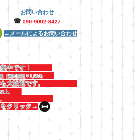
お問い合わせ
☎︎
090-9002-8427
←メールによるお問い合わせ
犬募集中です！
験（初回限定￥1,500)
見学も大歓迎です。
連絡の上、
しください。
コをクリック→