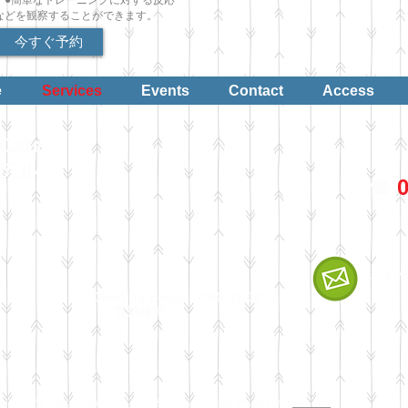
などを観察することができます。
今すぐ予約
e
Services
Events
Contact
Access
Care
ホテル
☎︎
0
←メ
Opening hours 7:00-21:00
​
営業時間
y USSHIY's Doggy Care 犬のしつけ＆ホテル. Proudly created with
Wix.com