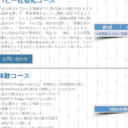
パピー社会化コース
子犬は産まれてから12週齢までに親•兄妹との遊びやさまざま
な経験を通して、将来遭遇することに柔軟に対応できるよう
になります。とくにこの時期はワクチン接種の問題で家に閉
じ込めがちですが、それでは「他の犬が恐い」「家族以外の
人が恐い」「外が歩けない」などの犬になってしまいます。
これら社会化不足が将来的に「吠える」「噛む」などの問題
行動につながることがわかっています。パピー
期の正しい社会
化を通して、将来の問題行動を未然に防ぐことができます。ワクチ
ン接種前でもできる正しい社会化を飼い主さまと一緒に学んでいた
だくコースです。
お問い合わせ
体験コース
USSHIY's Doggy Careでは、本格的なご利用開始の前に、
Dog trainingをお得な料金で体験していただけます。
ご自分の愛犬がどのコースに向くのか？
USSHIY's Doggy Careがどんな所か？
まずは愛犬と一緒にご体験ください。
ー体験コースではー
飼い主さまのご要望に沿って、
●飼い主さまと離れた時の愛犬の様子
●他の犬との接し方
●簡単なトレーニングに対する反応