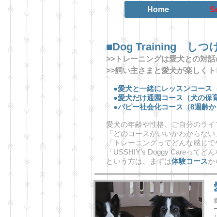
Home
S
■Dog Training 
>>トレーニングは愛犬との対
>>飼い主さまと愛犬が楽しく
●愛犬と一緒にレッスンコース（
●愛犬だけ通園コース（犬の保育
●パピー社会化コース（8週齢か
愛犬の年齢や性格、ご自分のライ
「どのコースがいいかわからない
「トレーニングってどんな感じで
「USSHIY's Doggy Careって
という方は、まずは
体験コース
か