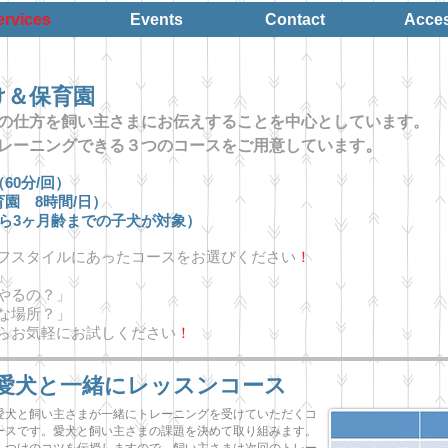
ervices
Events
Contact
Acce
しつけ＆保育園
話の仕方を飼い主さまにお伝えすることを中心としています。
。
トレーニングできる３つのコースをご用意しています
60分/回）
園 8時間/日）
ら3ヶ月齢までの子犬が対象）
フスタイルにあったコースをお選びください
！
」
やるの？」
どんな場所？」
らお気軽にお試しください
！
愛犬と一緒にレッスンコース
愛犬と飼い主さまが一緒にトレーニングを受けていただくコ
ースです。愛犬と飼い主さまの課題を決めて取り組みます。
しつけのコツを伝授しますので、飼い主さまは次回のトレー