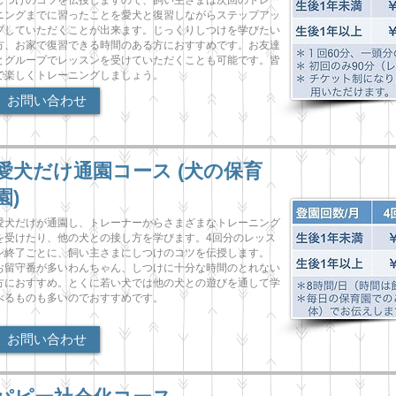
ニングまでに習ったことを愛犬と復習しながらステップアッ
プしていただくことが出来ます。じっくりしつけを学びたい
方、お家で復習できる時間のある方におすすめです。お友達
とグループでレッスンを受けていただくことも可能です。皆
で楽しくトレーニングしましょう。
お問い合わせ
愛犬だけ通園コース (犬の保育
園)
愛犬だけが通園し、トレーナーからさまざまなトレーニング
を受けたり、他の犬との接し方を学びます。4回分のレッス
ン終了ごとに、飼い主さまにしつけのコツを伝授します。
お留守番が多いわんちゃん、しつけに十分な時間のとれない
方におすすめ。とくに若い犬では他の犬との遊びを通して学
べるものも多いのでおすすめです。
お問い合わせ