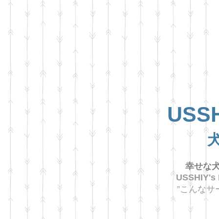
USSH
幸せな犬
USSHIY's
”こんなサ