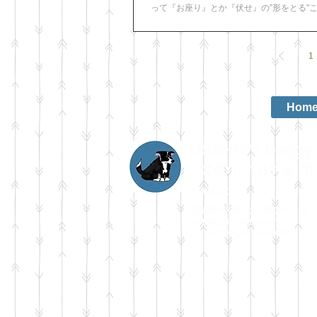
って『お座り』とか『伏せ』の”形をとる"
ないです。 なんのことを言っているのか意
ですね（笑）。...
1
Hom
USSHIY's Doggy 
犬のしつけ & 
〒300-1207
茨城県牛久市ひたち野東4-1-76
mobile:090-9002-8427
E-mail:
info@usshiy.com