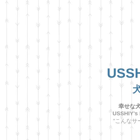
USSH
幸せな犬
USSHIY's
”こんなサ