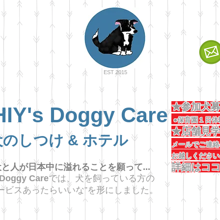
EST 2015
★参加
IY's Doggy Care
●保育園１日体
★店舗
犬のしつけ & ホテル
メールでご
お越
詳細はコ
と人が日本中に溢れることを願って...
 Doggy Care
では、犬を飼っている方の
ービスあったらいいな”を形にしました。