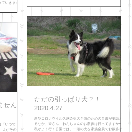
番の時はサークルの中。 お散歩で引っ張るから... お散歩が
っていきます。
嫌いで歩かないから......
いる環境による
ただの引っぱり犬？！
ません！
2020.4.27
新型コロナウイルス感染拡大予防のための自粛が要請され
るなか、皆さん、わんちゃんのお散歩は行ってますか〜？
は『いつで
私がよく行く公園では、一頭の犬を家族全員でお散歩させ
 犬がその行動