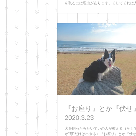
を取るには理由があります。そしてそれは
いることがほとんどです。 （人間の取る行
れているのです。）...
『お座り』とか『伏せ』と
2020.3.23
犬を飼ったらたいていの人が教える（そし
が”形”だけは出来る）『お座り』とか『伏せ』