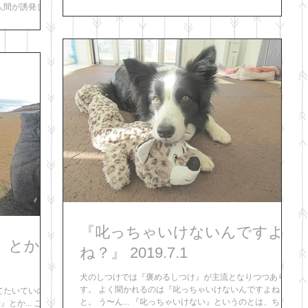
たり、ふだん見かけないわんちゃんと飼い主さんがお散歩
人間が誘発して
してたりと、コロナ騒動でわんちゃんの日常もいろいろ変
動に条件付けさ
わっているの...
『叱っちゃいけないんですよ
か...
ね？』 2019.7.1
犬のしつけでは『褒めるしつけ』が主流となりつつありま
す。 よく聞かれるのは『叱っちゃいけないんですよね？』
てたいていの犬
と。 う〜ん... 『叱っちゃいけない』というのとは、ちょっ
とか... これ