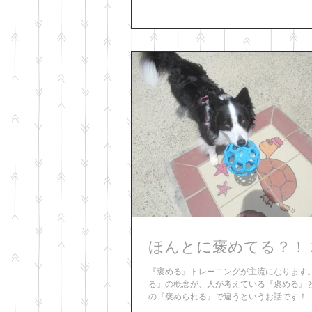
は、 ビビリです。 頑固です。 私のことを
す。...
『褒める』トレーニングが主流になります。
る』の概念が、人が考えている『褒める』
の『褒められる』で違うというお話です！ 
レーニングでうまく作用するには、『褒め