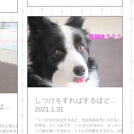
しつけをすればするほど...
..
2021.1.31
『しつけをすればするほど、犬は自由を手に入れることが
出来る』という話です。 いたずらするから... キッチンに入
愛犬と密に過ご
って盗み食いするから... トイレの失敗をするから... お留守
人間が年月と共