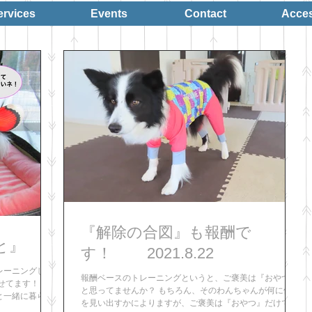
ervices
Events
Contact
Acce
『解除の合図』も報酬で
と』
す！ 2021.8.22
レーニングしま
報酬ベースのトレーニングというと、ご褒美は『おやつ』
せてます！）
と思ってませんか？ もちろん、そのわんちゃんが何に価値
と一緒に暮らす
を見い出すかによりますが、ご褒美は『おやつ』だけでは
す。 うちの犬