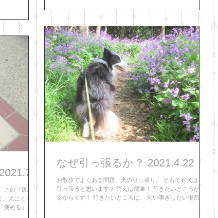
ないですよ。 わかりやすいところでは『おもちゃ（という
下に見てま
か、人が一緒に遊んであげる）』も報酬の一つです。...
なぜ引っ張るか？ 2021.4.22
ほんとに褒めてる？！ 2021.7.8
お散歩でよくある問題、犬の引っ張り。 そもそも犬はなぜ
引っ張ると思います？ 答えは簡単！ 行きたいところがあ
 この『褒め
るからです！ 行きたいところは、 匂い嗅ぎしたい場所、
と、犬にとって
他の犬のところ、好きな人のところに、好きな場所（ドッ
『褒める』がト
グラン、公園）だったりします。...
る』タイミング