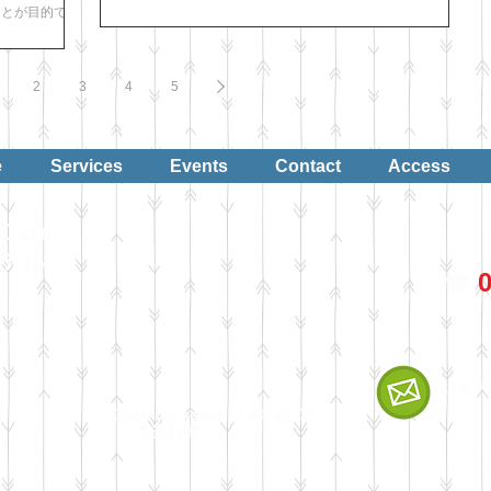
と違うんですよね。 褒めるしつけ、基本は犬に失敗させな
ことが目的では
いよう環境を整えて学習させるというものですが、『叱っ
味がわからない
ち...
2
3
4
5
e
Services
Events
Contact
Access
Care
ホテル
☎︎
0
←メ
Opening hours 7:00-21:00
​
営業時間