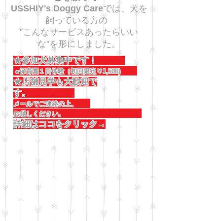
USSHIY's Doggy Care
では、犬を
飼っている方の
”こんなサービスあったらいい
な”を形にしました。
★参加犬募集中です！
●保育園１日体験（初回限定￥1,500)
★店舗見学も大歓迎で
す。
メールでご連絡の上、
お越しください。
詳細はココをクリック→