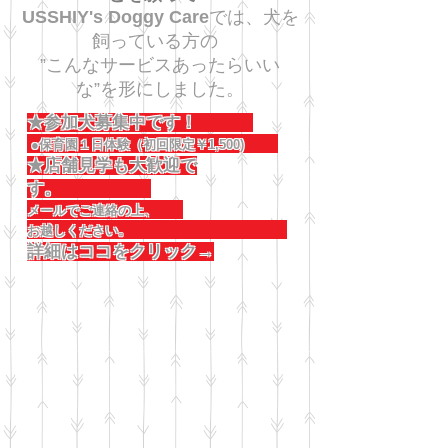
USSHIY's Doggy Care
では、犬を
飼っている方の
”こんなサービスあったらいい
な”を形にしました。
★参加犬募集中です！
●保育園１日体験（初回限定￥1,500)
★店舗見学も大歓迎で
す。
メールでご連絡の上、
お越しください。
詳細はココをクリック→