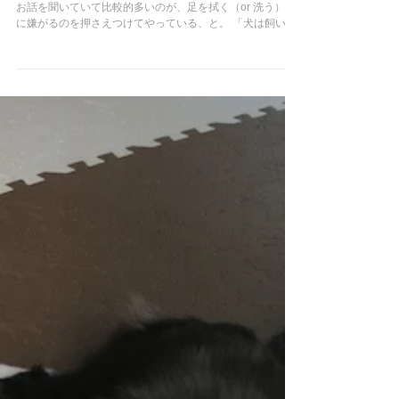
犬の足を拭く 2015.12.11
犬を室内で飼うのが普通になってきた昨今。 飼い主さんの
お話を聞いていて比較的多いのが、足を拭く（or 洗う）時
に嫌がるのを押さえつけてやっている、と。 「犬は飼い主
の言うことを聞いて当たり前？！」 「言う事聞かないのは
飼い主のことをなめてるから」 いやいや、違います。...