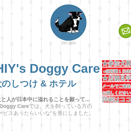
EST 2015
★参加
IY's Doggy Care
●保育園１日体
★店舗
犬のしつけ & ホテル
メールでご
お越
詳細はコ
と人が日本中に溢れることを願って...
 Doggy Care
では、犬を飼っている方の
ービスあったらいいな”を形にしました。