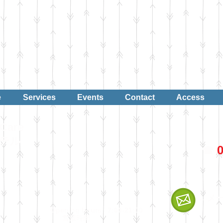
e
Services
Events
Contact
Access
Care
ホテル
☎︎
0
←メ
Opening hours 7:00-21:00
​
営業時間