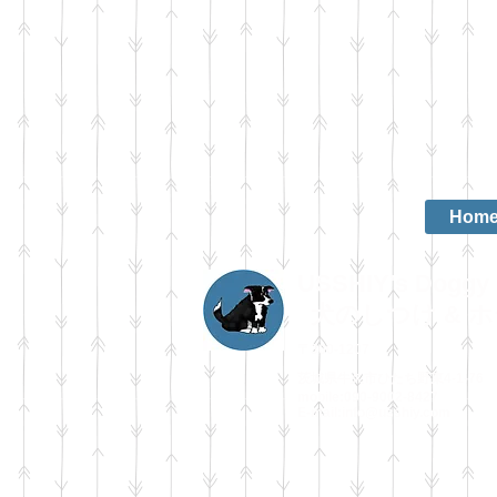
Hom
USSHIY's Doggy 
犬のしつけ & 
〒300-1207
茨城県牛久市ひたち野東4-1-76
mobile:090-9002-8427
E-mail:
info@usshiy.com