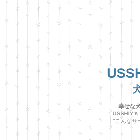
USSH
幸せな犬
USSHIY's
”こんなサ