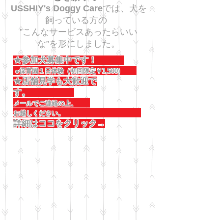
USSHIY's Doggy Care
では、犬を
飼っている方の
”こんなサービスあったらいい
な”を形にしました。
★参加犬募集中です！
●保育園１日体験（初回限定￥1,500)
★店舗見学も大歓迎で
す。
メールでご連絡の上、
お越しください。
詳細はココをクリック→