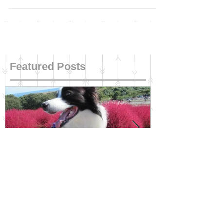
の歯磨き』 すごく大事なのはわかっていてもなかなか継続
するのは難しいです。 とくに犬が非協力的な場合には
（笑） モチベーションを維持するには、『結果が見える』
ことがとて...
Featured Posts
☆３周年☆を迎えて
ご褒美、わい
2018.11.1