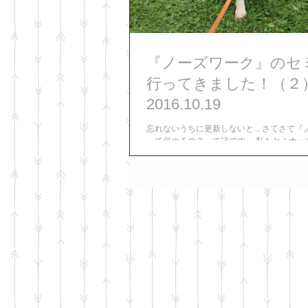
『ノーズワーク』のセ
行ってきました！（２
2016.10.19
忘れないうちに更新しないと... さてさて
って何やるの？って話です。 私もセミナー
「お宝（おやつ）探し」みたいなもの？と
た。 でも鼻を使って探すのは「おやつ」で
の決まった匂い」なんです。...