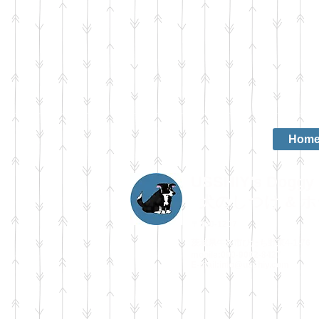
Hom
USSHIY's Doggy 
犬のしつけ & 
〒300-1207
茨城県牛久市ひたち野東4-1-76
mobile:090-9002-8427
E-mail:
info@usshiy.com