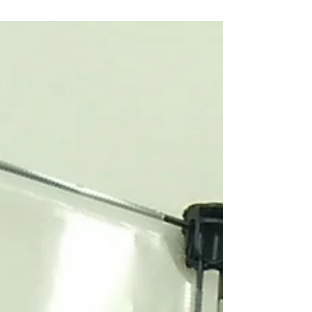
Careのパピーパーティを開催しました。 パピーパーティの
おもな目的は２つ。 ①子犬に適切な『社会化』の機会を提
供する。 ②飼い主さんに『正しい社会化』について学んで
もらう。...