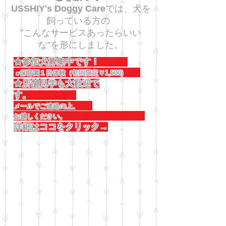
USSHIY's Doggy Care
では、犬を
飼っている方の
”こんなサービスあったらいい
な”を形にしました。
★参加犬募集中です！
●保育園１日体験（初回限定￥1,500)
★店舗見学も大歓迎で
す。
メールでご連絡の上、
お越しください。
詳細はココをクリック→