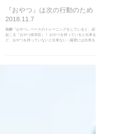
『おやつ』は次の行動のため！
2018.11.7
報酬『おやつ』ベースのトレーニングをしていると、必ず
起こる『おやつ依存症』！ おやつを持っていると出来るけ
ど、おやつを持っていないと出来ない（厳密には出来るは
ずだけど、しない）等々。 何度も言っているように『おや
つ』は見せびらかして行動を誘発するものでなく（最初は
誘発に使う...