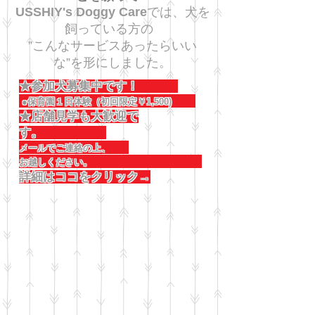
USSHIY's Doggy Care
では、犬を
飼っている方の
”こんなサービスあったらいい
な”を形にしました。
★参加犬募集中です！
●保育園１日体験（初回限定￥1,500)
★店舗見学も大歓迎で
す。
メールでご連絡の上、
お越しください。
詳細はココをクリック→